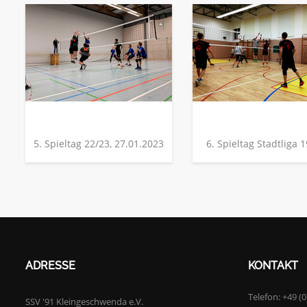
5. Spieltag 22/23, 27.01.2023
6. Spieltag Stadtliga 
ADRESSE
KONTAKT
Telefon:
+49 (0
SSV '91 Kleingeschwenda e.V.